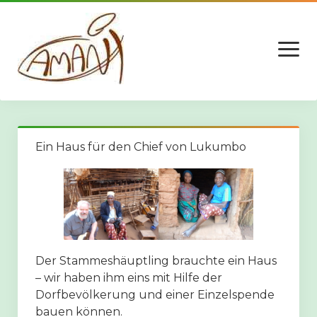
Menü
öffnen
Spenden – Wie?
Ein Haus für den Chief von Lukumbo
Aktuell: “Unsere Schule” in Kilwa Kivinje
Die neue Mensa
Der neue Computerraum (Eröffnet August 2024)
Der Stammeshäuptling brauchte ein Haus
– wir haben ihm eins mit Hilfe der
Ein neuer Schlafsaal für die Schule
Dorfbevölkerung und einer Einzelspende
bauen können.