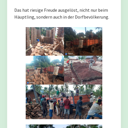
Schulalltag in Kilwa
Das hat riesige Freude ausgelöst, nicht nur beim
Häuptling, sondern auch in der Dorfbevölkerung.
Start in den Tag
Lob für eine Schülerin
Sport
Der Einzugsbereich wächst.
Graduation
Förderkonzept
Munira Juma Mopo
Natasha Salum Kinaki