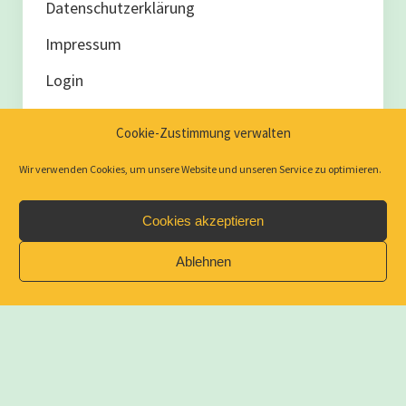
Datenschutzerklärung
Lukumbo
Impressum
Abgeschlossene Projekte
Login
Lukumbo – es geht weiter in unserem
Cookie-Zustimmung verwalten
Lieblingsdorf nahe am Ruvuma.
Wir verwenden Cookies, um unsere Website und unseren Service zu optimieren.
Das Maschinenhaus von Lukumbo
Cookies akzeptieren
Ein Brunnen für Lukumbo
Ablehnen
Ein Getreidesilo für Lukumbo
Ein Haus für den Chief von Lukumbo
Care of Creation – Die Schöpfung bewahren.
Wer sind wir?