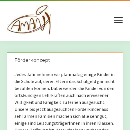
Menü
öffnen
Spenden – Wie?
Förderkonzept
Aktuell: “Unsere Schule” in Kilwa Kivinje
Jedes Jahr nehmen wir planmäßig einige Kinder in
die Schule auf, deren Eltern das Schulgeld gar nicht
Die neue Mensa
bezahlen können. Dabei werden die Kinder von den
ortskundigen Lehrkräften auch nach erwiesener
Willigkeit und Fähigkeit zu lernen ausgesucht.
Der neue Computerraum (Eröffnet August 2024)
Unsere bis jetzt ausgesuchten Förderkinder aus
sehr armen Familien machen sich alle sehr gut,
Ein neuer Schlafsaal für die Schule
einige sind LeistungsträgerInnen in ihren Klassen.