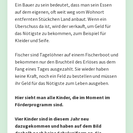
Lukumbo
Ein Bauer zu sein bedeutet, dass man sein Essen
auf dem eigenen, oft weit weg vom Wohnort
Abgeschlossene Projekte
entfernten Stückchen Land anbaut. Wenn ein
Überschuss da ist, wird der verkauft, um Geld für
das Nötigste zu bekommen, zum Beispiel für
Lukumbo – es geht weiter in unserem
Kleider und Seife.
Lieblingsdorf nahe am Ruvuma.
Fischer sind Tagelöhner auf einem Fischerboot und
Das Maschinenhaus von Lukumbo
bekommen nur den Bruchteil des Erlöses aus dem
Fang eines Tages ausgezahlt. Sie wieder haben
keine Kraft, noch ein Feld zu bestellen und müssen
Ein Brunnen für Lukumbo
ihr Geld für das Nötigste zum Leben ausgeben.
Ein Getreidesilo für Lukumbo
Hier sieht man alle Kinder, die im Moment im
Förderprogramm sind.
Ein Haus für den Chief von Lukumbo
Vier Kinder sind in diesem Jahr neu
Care of Creation – Die Schöpfung bewahren.
dazugekommen und haben auf dem Bild