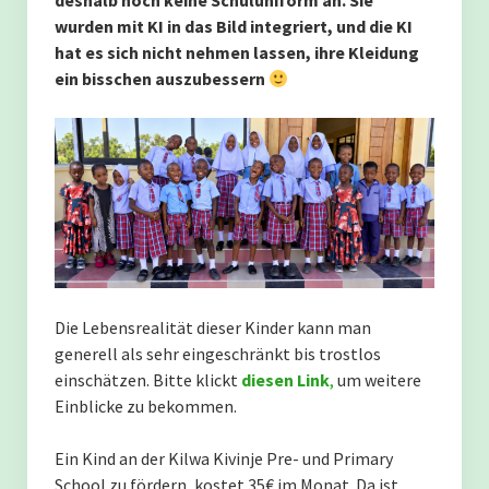
deshalb noch keine Schuluniform an. Sie
Die Flutkatastrophe von Mohoro
wurden mit KI in das Bild integriert, und die KI
hat es sich nicht nehmen lassen, ihre Kleidung
ein bisschen auszubessern
Bau einer Aula der Mkwaju Grundschule in Mbesa /
Tansania
Zisternen in Mtwara
Kontakt
Charity – die Herausforderung
Die Lebensrealität dieser Kinder kann man
generell als sehr eingeschränkt bis trostlos
Noch ein Wasserprojekt in Lukumbo:
einschätzen. Bitte klickt
diesen Link
,
um weitere
Einblicke zu bekommen.
Ein Kind an der Kilwa Kivinje Pre- und Primary
School zu fördern, kostet 35€ im Monat. Da ist