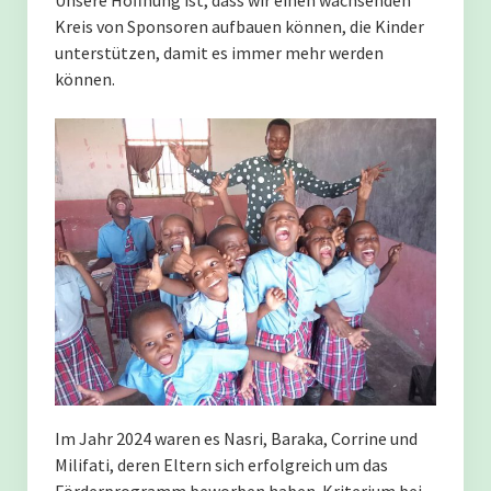
Unsere Hoffnung ist, dass wir einen wachsenden
Kreis von Sponsoren aufbauen können, die Kinder
Schulalltag in Kilwa
unterstützen, damit es immer mehr werden
können.
Start in den Tag
Lob für eine Schülerin
Sport
Der Einzugsbereich wächst.
Graduation
Förderkonzept
Munira Juma Mopo
Im Jahr 2024 waren es Nasri, Baraka, Corrine und
Milifati, deren Eltern sich erfolgreich um das
Natasha Salum Kinaki