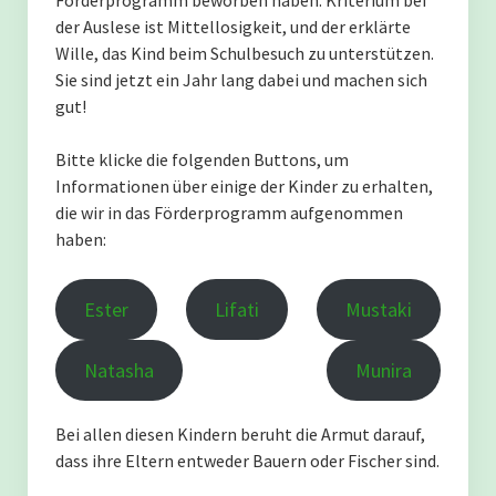
Förderprogramm beworben haben. Kriterium bei
der Auslese ist Mittellosigkeit, und der erklärte
Mustaki Azizi Athuman
Wille, das Kind beim Schulbesuch zu unterstützen.
Sie sind jetzt ein Jahr lang dabei und machen sich
Lifati Uwesu Ligwagu
gut!
Ester Solomon Abdallah
Bitte klicke die folgenden Buttons, um
Informationen über einige der Kinder zu erhalten,
die wir in das Förderprogramm aufgenommen
Wie wohnen eigentlich die Schüler zu Hause?
haben:
Unser Traum – eine Umwelt-Lernfarm
Ester
Lifati
Mustaki
Care of Creation – Die Schöpfung bewahren.
Natasha
Munira
Der Einzugsbereich wächst.
Bei allen diesen Kindern beruht die Armut darauf,
dass ihre Eltern entweder Bauern oder Fischer sind.
Aktuell: Ein neues Wasserprojekt in