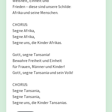
Weisheit, Einheit und
Frieden – diese sind unsere Schilde:
Mustaki Azizi Athuman
Afrika und seine Menschen.
Lifati Uwesu Ligwagu
CHORUS:
Segne Afrika,
Ester Solomon Abdallah
Segne Afrika,
Segne uns, die Kinder Afrikas.
Wie wohnen eigentlich die Schüler zu Hause?
Gott, segne Tansania!
Bewahre Freiheit und Einheit
Unser Traum – eine Umwelt-Lernfarm
für Frauen, Männer und Kinder!
Gott, segne Tansania und sein Volk!
Care of Creation – Die Schöpfung bewahren.
CHORUS:
Segne Tansania,
Der Einzugsbereich wächst.
Segne Tansania,
Segne uns, die Kinder Tansanias.
Aktuell: Ein neues Wasserprojekt in