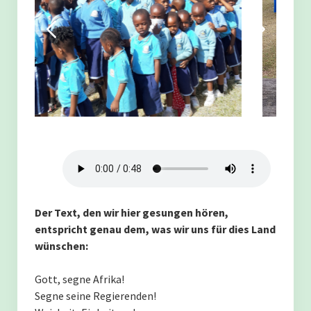
Schulalltag in Kilwa
Start in den Tag
Lob für eine Schülerin
Sport
Der Einzugsbereich wächst.
Graduation
Der Text, den wir hier gesungen hören,
entspricht genau dem, was wir uns für dies Land
Förderkonzept
wünschen:
Munira Juma Mopo
Gott, segne Afrika!
Segne seine Regierenden!
Natasha Salum Kinaki