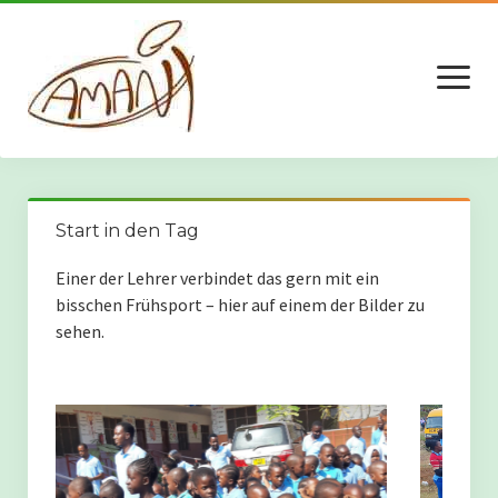
Menü
öffnen
Spenden – Wie?
Start in den Tag
Aktuell: “Unsere Schule” in Kilwa Kivinje
Einer der Lehrer verbindet das gern mit ein
bisschen Frühsport – hier auf einem der Bilder zu
Die neue Mensa
sehen.
Der neue Computerraum (Eröffnet August 2024)
Ein neuer Schlafsaal für die Schule